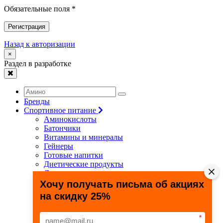
Обязательные поля *
Регистрация
Назад к авторизации
×
Раздел в разработке
Бренды
Спортивное питание
Аминокислоты
Батончики
Витамины и минералы
Гейнеры
Готовые напитки
Диетические продукты
Для связок и суставов
Жиросжигатели
Хочу получать письма об акциях
Здоровье и долголетие
на скидку 25%
Креатин
Протеины
Специальные препараты
*