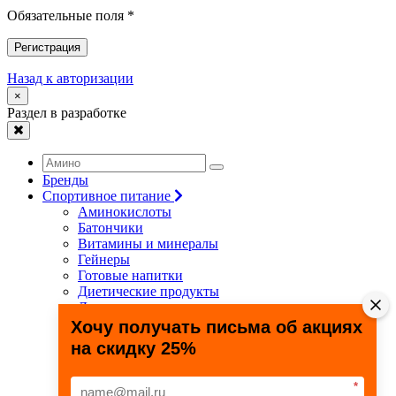
Обязательные поля *
Регистрация
Назад к авторизации
×
Раздел в разработке
Бренды
Спортивное питание
Аминокислоты
Батончики
Витамины и минералы
Гейнеры
Готовые напитки
Диетические продукты
Для связок и суставов
Жиросжигатели
Хочу получать письма об акциях
Здоровье и долголетие
на скидку 25%
Креатин
Протеины
Специальные препараты
*