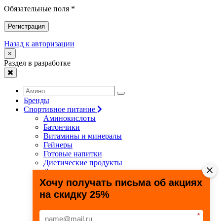
Обязательные поля *
Регистрация
Назад к авторизации
×
Раздел в разработке
Бренды
Спортивное питание
Аминокислоты
Батончики
Витамины и минералы
Гейнеры
Готовые напитки
Диетические продукты
Для связок и суставов
Жиросжигатели
Хочу получать письма об акциях
Здоровье и долголетие
на скидку 25%
Креатин
Протеины
Специальные препараты
*