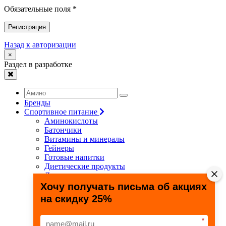
Обязательные поля *
Регистрация
Назад к авторизации
×
Раздел в разработке
Бренды
Спортивное питание
Аминокислоты
Батончики
Витамины и минералы
Гейнеры
Готовые напитки
Диетические продукты
Для связок и суставов
Жиросжигатели
Хочу получать письма об акциях
Здоровье и долголетие
на скидку 25%
Креатин
Протеины
Специальные препараты
*