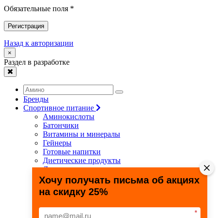
Обязательные поля *
Регистрация
Назад к авторизации
×
Раздел в разработке
Бренды
Спортивное питание
Аминокислоты
Батончики
Витамины и минералы
Гейнеры
Готовые напитки
Диетические продукты
Для связок и суставов
Жиросжигатели
Хочу получать письма об акциях
Здоровье и долголетие
на скидку 25%
Креатин
Протеины
Специальные препараты
*