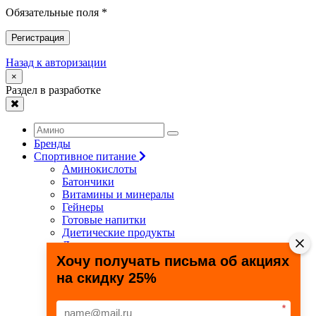
Обязательные поля *
Регистрация
Назад к авторизации
×
Раздел в разработке
Бренды
Спортивное питание
Аминокислоты
Батончики
Витамины и минералы
Гейнеры
Готовые напитки
Диетические продукты
Для связок и суставов
Жиросжигатели
Хочу получать письма об акциях
Здоровье и долголетие
на скидку 25%
Креатин
Протеины
Специальные препараты
*