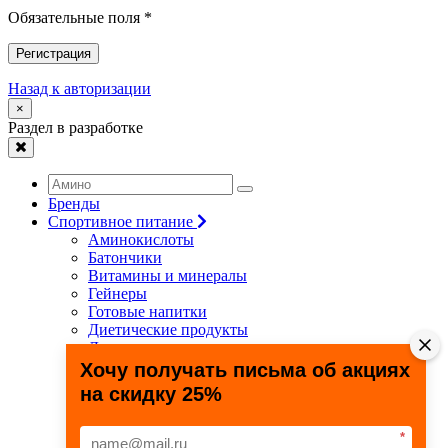
Обязательные поля *
Регистрация
Назад к авторизации
×
Раздел в разработке
Бренды
Спортивное питание
Аминокислоты
Батончики
Витамины и минералы
Гейнеры
Готовые напитки
Диетические продукты
Для связок и суставов
Жиросжигатели
Хочу получать письма об акциях
Здоровье и долголетие
на скидку 25%
Креатин
Протеины
Специальные препараты
*