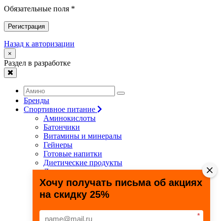
Обязательные поля *
Регистрация
Назад к авторизации
×
Раздел в разработке
Бренды
Спортивное питание
Аминокислоты
Батончики
Витамины и минералы
Гейнеры
Готовые напитки
Диетические продукты
Для связок и суставов
Жиросжигатели
Хочу получать письма об акциях
Здоровье и долголетие
на скидку 25%
Креатин
Протеины
Специальные препараты
*