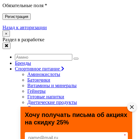
Обязательные поля *
Регистрация
Назад к авторизации
×
Раздел в разработке
Бренды
Спортивное питание
Аминокислоты
Батончики
Витамины и минералы
Гейнеры
Готовые напитки
Диетические продукты
Для связок и суставов
Жиросжигатели
Хочу получать письма об акциях
Здоровье и долголетие
на скидку 25%
Креатин
Протеины
Специальные препараты
*