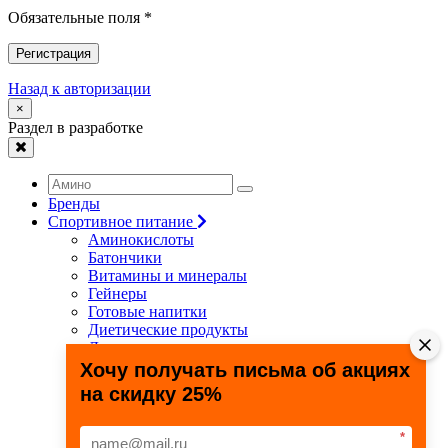
Обязательные поля *
Регистрация
Назад к авторизации
×
Раздел в разработке
Бренды
Спортивное питание
Аминокислоты
Батончики
Витамины и минералы
Гейнеры
Готовые напитки
Диетические продукты
Для связок и суставов
Жиросжигатели
Хочу получать письма об акциях
Здоровье и долголетие
на скидку 25%
Креатин
Протеины
Специальные препараты
*