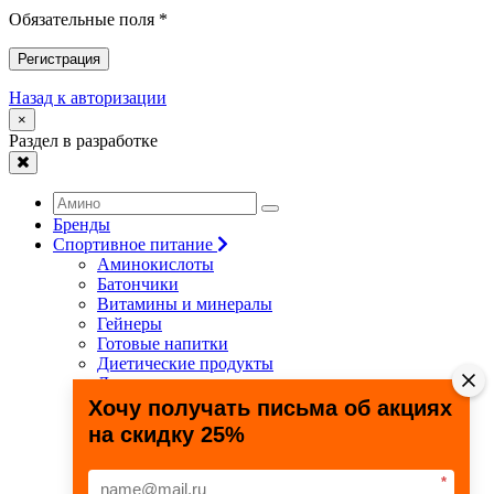
Обязательные поля *
Регистрация
Назад к авторизации
×
Раздел в разработке
Бренды
Спортивное питание
Аминокислоты
Батончики
Витамины и минералы
Гейнеры
Готовые напитки
Диетические продукты
Для связок и суставов
Жиросжигатели
Хочу получать письма об акциях
Здоровье и долголетие
на скидку 25%
Креатин
Протеины
Специальные препараты
*