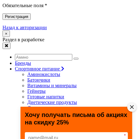
Обязательные поля *
Регистрация
Назад к авторизации
×
Раздел в разработке
Бренды
Спортивное питание
Аминокислоты
Батончики
Витамины и минералы
Гейнеры
Готовые напитки
Диетические продукты
Для связок и суставов
Жиросжигатели
Хочу получать письма об акциях
Здоровье и долголетие
на скидку 25%
Креатин
Протеины
Специальные препараты
*