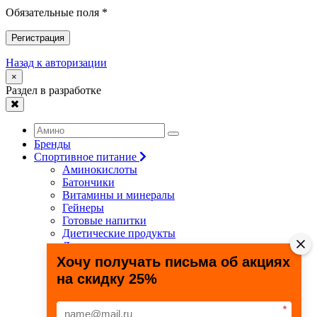
Обязательные поля *
Регистрация
Назад к авторизации
×
Раздел в разработке
Бренды
Спортивное питание
Аминокислоты
Батончики
Витамины и минералы
Гейнеры
Готовые напитки
Диетические продукты
Для связок и суставов
Жиросжигатели
Хочу получать письма об акциях
Здоровье и долголетие
на скидку 25%
Креатин
Протеины
Специальные препараты
*