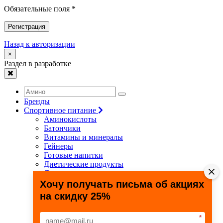
Обязательные поля *
Регистрация
Назад к авторизации
×
Раздел в разработке
Бренды
Спортивное питание
Аминокислоты
Батончики
Витамины и минералы
Гейнеры
Готовые напитки
Диетические продукты
Для связок и суставов
Жиросжигатели
Хочу получать письма об акциях
Здоровье и долголетие
на скидку 25%
Креатин
Протеины
Специальные препараты
*