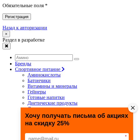
Обязательные поля *
Регистрация
Назад к авторизации
×
Раздел в разработке
Бренды
Спортивное питание
Аминокислоты
Батончики
Витамины и минералы
Гейнеры
Готовые напитки
Диетические продукты
Для связок и суставов
Жиросжигатели
Хочу получать письма об акциях
Здоровье и долголетие
на скидку 25%
Креатин
Протеины
Специальные препараты
*