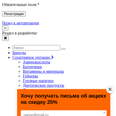
Обязательные поля *
Регистрация
Назад к авторизации
×
Раздел в разработке
Бренды
Спортивное питание
Аминокислоты
Батончики
Витамины и минералы
Гейнеры
Готовые напитки
Диетические продукты
Для связок и суставов
Жиросжигатели
Хочу получать письма об акциях
Здоровье и долголетие
на скидку 25%
Креатин
Протеины
Специальные препараты
*