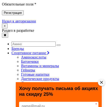
Обязательные поля *
Регистрация
Назад к авторизации
×
Раздел в разработке
Бренды
Спортивное питание
Аминокислоты
Батончики
Витамины и минералы
Гейнеры
Готовые напитки
Диетические продукты
Для связок и суставов
Жиросжигатели
Хочу получать письма об акциях
Здоровье и долголетие
на скидку 25%
Креатин
Протеины
Специальные препараты
*