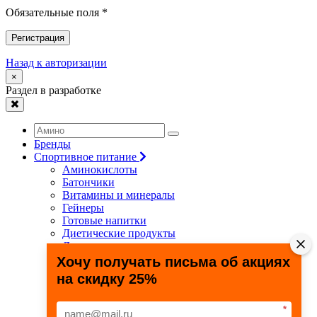
Обязательные поля *
Регистрация
Назад к авторизации
×
Раздел в разработке
Бренды
Спортивное питание
Аминокислоты
Батончики
Витамины и минералы
Гейнеры
Готовые напитки
Диетические продукты
Для связок и суставов
Жиросжигатели
Хочу получать письма об акциях
Здоровье и долголетие
на скидку 25%
Креатин
Протеины
Специальные препараты
*