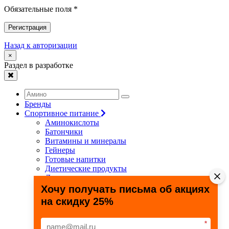
Обязательные поля *
Регистрация
Назад к авторизации
×
Раздел в разработке
Бренды
Спортивное питание
Аминокислоты
Батончики
Витамины и минералы
Гейнеры
Готовые напитки
Диетические продукты
Для связок и суставов
Жиросжигатели
Хочу получать письма об акциях
Здоровье и долголетие
на скидку 25%
Креатин
Протеины
Специальные препараты
*