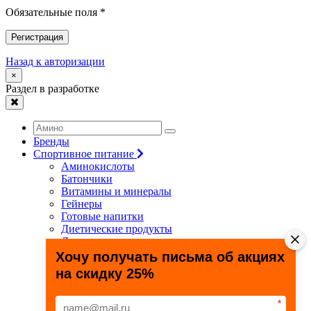
Обязательные поля *
Регистрация
Назад к авторизации
×
Раздел в разработке
Бренды
Спортивное питание
Аминокислоты
Батончики
Витамины и минералы
Гейнеры
Готовые напитки
Диетические продукты
Для связок и суставов
Жиросжигатели
Хочу получать письма об акциях
Здоровье и долголетие
на скидку 25%
Креатин
Протеины
Специальные препараты
*