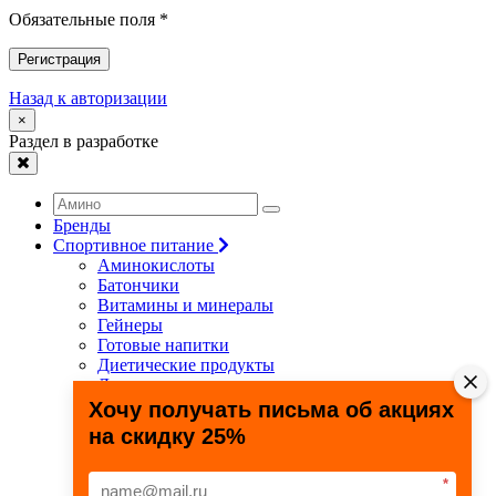
Обязательные поля *
Регистрация
Назад к авторизации
×
Раздел в разработке
Бренды
Спортивное питание
Аминокислоты
Батончики
Витамины и минералы
Гейнеры
Готовые напитки
Диетические продукты
Для связок и суставов
Жиросжигатели
Хочу получать письма об акциях
Здоровье и долголетие
на скидку 25%
Креатин
Протеины
Специальные препараты
*