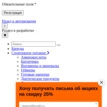
Обязательные поля *
Регистрация
Назад к авторизации
×
Раздел в разработке
Бренды
Спортивное питание
Аминокислоты
Батончики
Витамины и минералы
Гейнеры
Готовые напитки
Диетические продукты
Для связок и суставов
Жиросжигатели
Хочу получать письма об акциях
Здоровье и долголетие
на скидку 25%
Креатин
Протеины
Специальные препараты
*