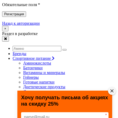
Обязательные поля *
Регистрация
Назад к авторизации
×
Раздел в разработке
Бренды
Спортивное питание
Аминокислоты
Батончики
Витамины и минералы
Гейнеры
Готовые напитки
Диетические продукты
Для связок и суставов
Жиросжигатели
Хочу получать письма об акциях
Здоровье и долголетие
на скидку 25%
Креатин
Протеины
Специальные препараты
*