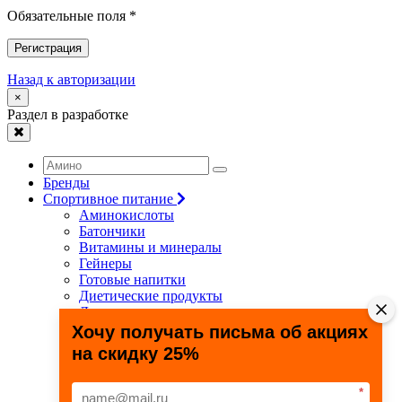
Обязательные поля *
Регистрация
Назад к авторизации
×
Раздел в разработке
Бренды
Спортивное питание
Аминокислоты
Батончики
Витамины и минералы
Гейнеры
Готовые напитки
Диетические продукты
Для связок и суставов
Жиросжигатели
Хочу получать письма об акциях
Здоровье и долголетие
на скидку 25%
Креатин
Протеины
Специальные препараты
*