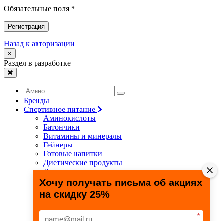
Обязательные поля *
Регистрация
Назад к авторизации
×
Раздел в разработке
Бренды
Спортивное питание
Аминокислоты
Батончики
Витамины и минералы
Гейнеры
Готовые напитки
Диетические продукты
Для связок и суставов
Жиросжигатели
Хочу получать письма об акциях
Здоровье и долголетие
на скидку 25%
Креатин
Протеины
Специальные препараты
*