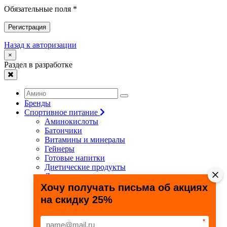
Обязательные поля *
Регистрация
Назад к авторизации
×
Раздел в разработке
Бренды
Спортивное питание
Аминокислоты
Батончики
Витамины и минералы
Гейнеры
Готовые напитки
Диетические продукты
Для связок и суставов
Жиросжигатели
Хочу получать письма об акциях
Здоровье и долголетие
на скидку 25%
Креатин
Протеины
Специальные препараты
*