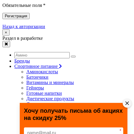
Обязательные поля *
Регистрация
Назад к авторизации
×
Раздел в разработке
Бренды
Спортивное питание
Аминокислоты
Батончики
Витамины и минералы
Гейнеры
Готовые напитки
Диетические продукты
Для связок и суставов
Жиросжигатели
Хочу получать письма об акциях
Здоровье и долголетие
на скидку 25%
Креатин
Протеины
Специальные препараты
*