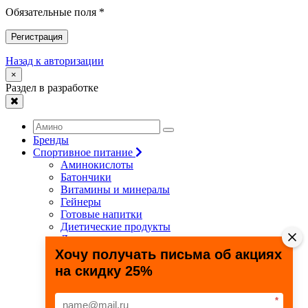
Обязательные поля *
Регистрация
Назад к авторизации
×
Раздел в разработке
Бренды
Спортивное питание
Аминокислоты
Батончики
Витамины и минералы
Гейнеры
Готовые напитки
Диетические продукты
Для связок и суставов
Жиросжигатели
Хочу получать письма об акциях
Здоровье и долголетие
на скидку 25%
Креатин
Протеины
Специальные препараты
*