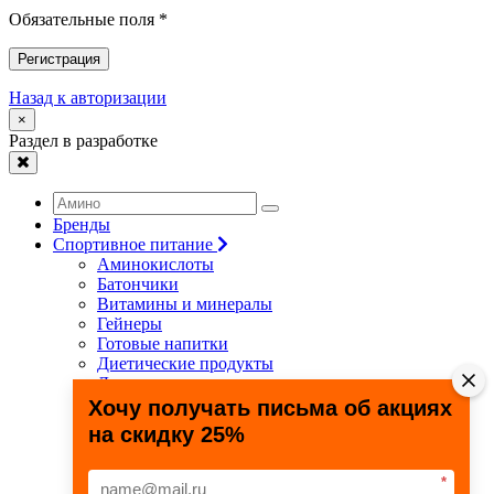
Обязательные поля *
Регистрация
Назад к авторизации
×
Раздел в разработке
Бренды
Спортивное питание
Аминокислоты
Батончики
Витамины и минералы
Гейнеры
Готовые напитки
Диетические продукты
Для связок и суставов
Жиросжигатели
Хочу получать письма об акциях
Здоровье и долголетие
на скидку 25%
Креатин
Протеины
Специальные препараты
*