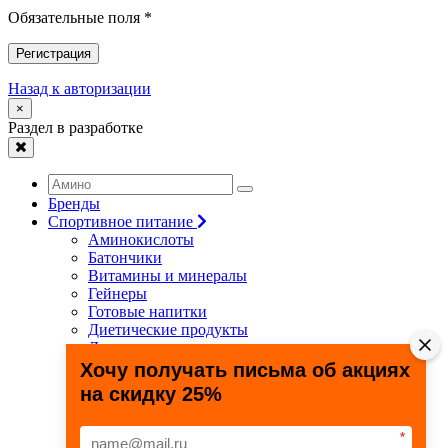
Обязательные поля *
Регистрация
Назад к авторизации
×
Раздел в разработке
Бренды
Спортивное питание
Аминокислоты
Батончики
Витамины и минералы
Гейнеры
Готовые напитки
Диетические продукты
Для связок и суставов
Жиросжигатели
Хочу получать письма об акциях
Здоровье и долголетие
на скидку 25%
Креатин
Протеины
Специальные препараты
*