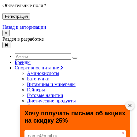
Обязательные поля *
Регистрация
Назад к авторизации
×
Раздел в разработке
Бренды
Спортивное питание
Аминокислоты
Батончики
Витамины и минералы
Гейнеры
Готовые напитки
Диетические продукты
Для связок и суставов
Жиросжигатели
Хочу получать письма об акциях
Здоровье и долголетие
на скидку 25%
Креатин
Протеины
Специальные препараты
*