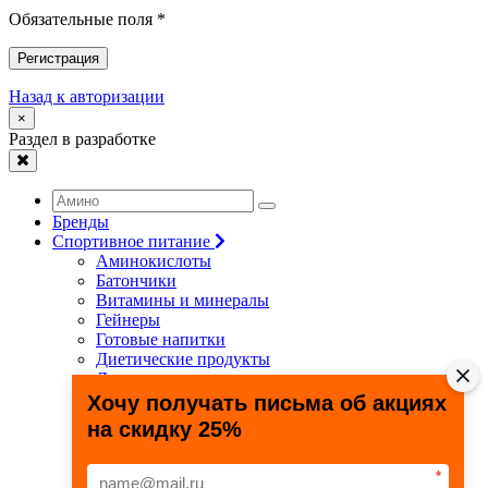
Обязательные поля *
Регистрация
Назад к авторизации
×
Раздел в разработке
Бренды
Спортивное питание
Аминокислоты
Батончики
Витамины и минералы
Гейнеры
Готовые напитки
Диетические продукты
Для связок и суставов
Жиросжигатели
Хочу получать письма об акциях
Здоровье и долголетие
на скидку 25%
Креатин
Протеины
Специальные препараты
*