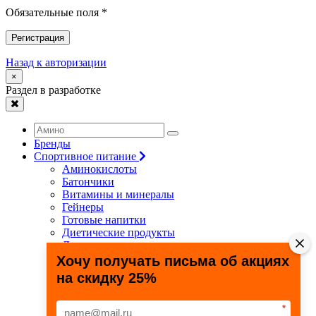
Обязательные поля *
Регистрация
Назад к авторизации
×
Раздел в разработке
Бренды
Спортивное питание
Аминокислоты
Батончики
Витамины и минералы
Гейнеры
Готовые напитки
Диетические продукты
Для связок и суставов
Жиросжигатели
Хочу получать письма об акциях
Здоровье и долголетие
на скидку 25%
Креатин
Протеины
Специальные препараты
*