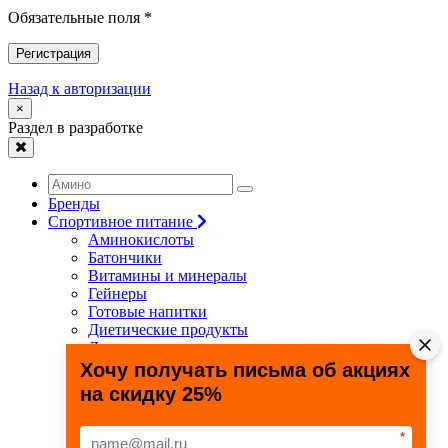
Обязательные поля *
Регистрация
Назад к авторизации
×
Раздел в разработке
Бренды
Спортивное питание
Аминокислоты
Батончики
Витамины и минералы
Гейнеры
Готовые напитки
Диетические продукты
Для связок и суставов
Жиросжигатели
Хочу получать письма об акциях
Здоровье и долголетие
на скидку 25%
Креатин
Протеины
Специальные препараты
*