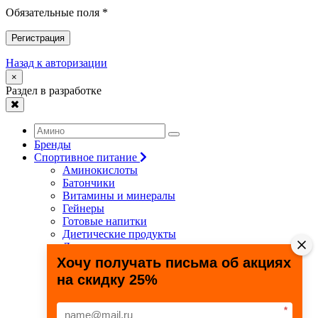
Обязательные поля *
Регистрация
Назад к авторизации
×
Раздел в разработке
Бренды
Спортивное питание
Аминокислоты
Батончики
Витамины и минералы
Гейнеры
Готовые напитки
Диетические продукты
Для связок и суставов
Жиросжигатели
Хочу получать письма об акциях
Здоровье и долголетие
на скидку 25%
Креатин
Протеины
Специальные препараты
*