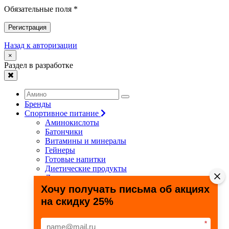
Обязательные поля *
Регистрация
Назад к авторизации
×
Раздел в разработке
Бренды
Спортивное питание
Аминокислоты
Батончики
Витамины и минералы
Гейнеры
Готовые напитки
Диетические продукты
Для связок и суставов
Жиросжигатели
Хочу получать письма об акциях
Здоровье и долголетие
на скидку 25%
Креатин
Протеины
Специальные препараты
*