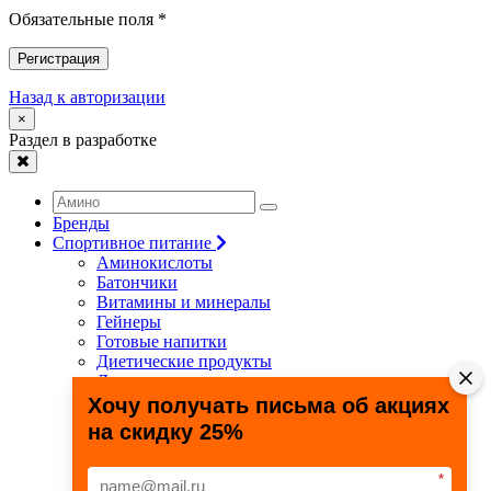
Обязательные поля *
Регистрация
Назад к авторизации
×
Раздел в разработке
Бренды
Спортивное питание
Аминокислоты
Батончики
Витамины и минералы
Гейнеры
Готовые напитки
Диетические продукты
Для связок и суставов
Жиросжигатели
Хочу получать письма об акциях
Здоровье и долголетие
на скидку 25%
Креатин
Протеины
Специальные препараты
*