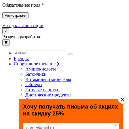
Обязательные поля *
Регистрация
Назад к авторизации
×
Раздел в разработке
Бренды
Спортивное питание
Аминокислоты
Батончики
Витамины и минералы
Гейнеры
Готовые напитки
Диетические продукты
Для связок и суставов
Жиросжигатели
Хочу получать письма об акциях
Здоровье и долголетие
на скидку 25%
Креатин
Протеины
Специальные препараты
*