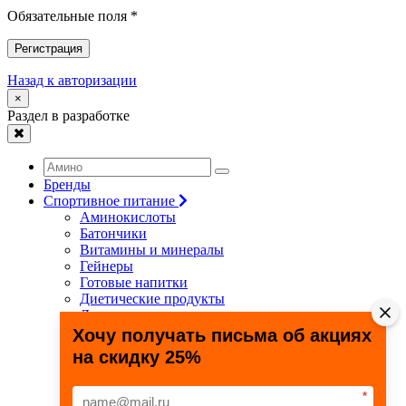
Обязательные поля *
Регистрация
Назад к авторизации
×
Раздел в разработке
Бренды
Спортивное питание
Аминокислоты
Батончики
Витамины и минералы
Гейнеры
Готовые напитки
Диетические продукты
Для связок и суставов
Жиросжигатели
Хочу получать письма об акциях
Здоровье и долголетие
на скидку 25%
Креатин
Протеины
Специальные препараты
*