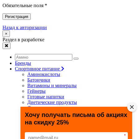
Обязательные поля *
Регистрация
Назад к авторизации
×
Раздел в разработке
Бренды
Спортивное питание
Аминокислоты
Батончики
Витамины и минералы
Гейнеры
Готовые напитки
Диетические продукты
Для связок и суставов
Жиросжигатели
Хочу получать письма об акциях
Здоровье и долголетие
на скидку 25%
Креатин
Протеины
Специальные препараты
*