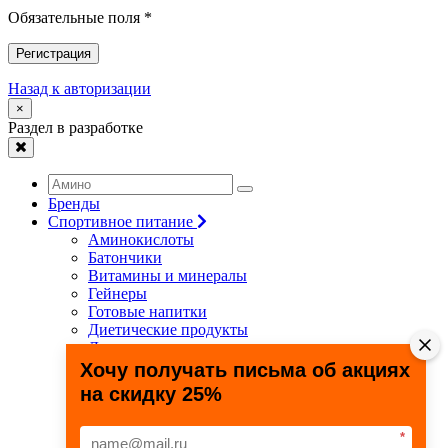
Обязательные поля *
Регистрация
Назад к авторизации
×
Раздел в разработке
Бренды
Спортивное питание
Аминокислоты
Батончики
Витамины и минералы
Гейнеры
Готовые напитки
Диетические продукты
Для связок и суставов
Жиросжигатели
Хочу получать письма об акциях
Здоровье и долголетие
на скидку 25%
Креатин
Протеины
Специальные препараты
*