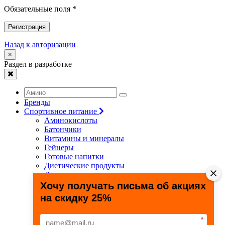
Обязательные поля *
Регистрация
Назад к авторизации
×
Раздел в разработке
Бренды
Спортивное питание
Аминокислоты
Батончики
Витамины и минералы
Гейнеры
Готовые напитки
Диетические продукты
Для связок и суставов
Жиросжигатели
Хочу получать письма об акциях
Здоровье и долголетие
на скидку 25%
Креатин
Протеины
Специальные препараты
*