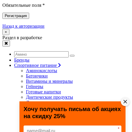
Обязательные поля *
Регистрация
Назад к авторизации
×
Раздел в разработке
Бренды
Спортивное питание
Аминокислоты
Батончики
Витамины и минералы
Гейнеры
Готовые напитки
Диетические продукты
Для связок и суставов
Жиросжигатели
Хочу получать письма об акциях
Здоровье и долголетие
на скидку 25%
Креатин
Протеины
Специальные препараты
*