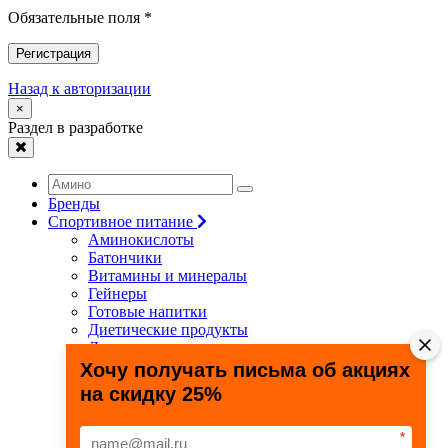
Обязательные поля *
Регистрация
Назад к авторизации
×
Раздел в разработке
Бренды
Спортивное питание
Аминокислоты
Батончики
Витамины и минералы
Гейнеры
Готовые напитки
Диетические продукты
Для связок и суставов
Жиросжигатели
Хочу получать письма об акциях
Здоровье и долголетие
на скидку 25%
Креатин
Протеины
Специальные препараты
*