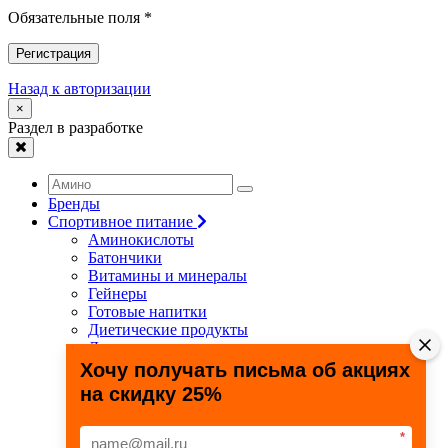
Обязательные поля *
Регистрация
Назад к авторизации
×
Раздел в разработке
Бренды
Спортивное питание
Аминокислоты
Батончики
Витамины и минералы
Гейнеры
Готовые напитки
Диетические продукты
Для связок и суставов
Жиросжигатели
Хочу получать письма об акциях
Здоровье и долголетие
на скидку 25%
Креатин
Протеины
Специальные препараты
*