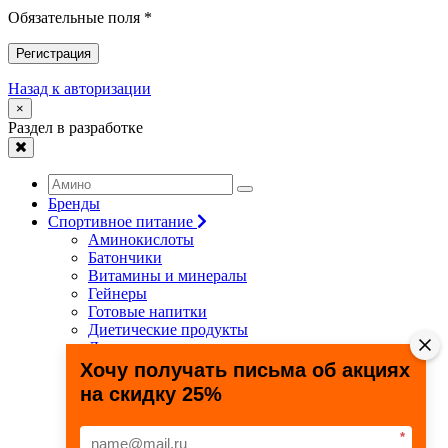
Обязательные поля *
Регистрация
Назад к авторизации
×
Раздел в разработке
Бренды
Спортивное питание
Аминокислоты
Батончики
Витамины и минералы
Гейнеры
Готовые напитки
Диетические продукты
Для связок и суставов
Жиросжигатели
Хочу получать письма об акциях
Здоровье и долголетие
на скидку 25%
Креатин
Протеины
Специальные препараты
*