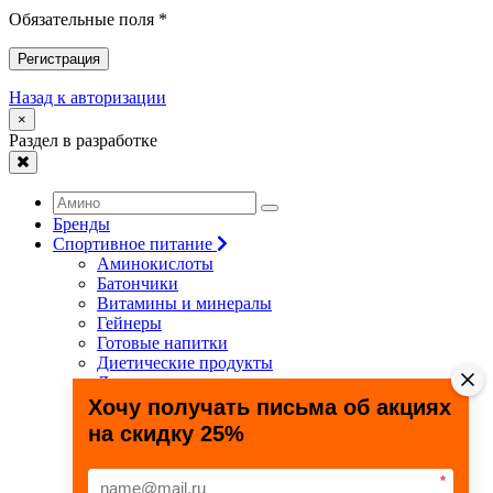
Обязательные поля *
Регистрация
Назад к авторизации
×
Раздел в разработке
Бренды
Спортивное питание
Аминокислоты
Батончики
Витамины и минералы
Гейнеры
Готовые напитки
Диетические продукты
Для связок и суставов
Жиросжигатели
Хочу получать письма об акциях
Здоровье и долголетие
на скидку 25%
Креатин
Протеины
Специальные препараты
*