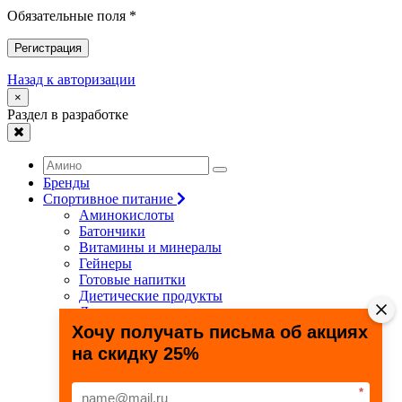
Обязательные поля *
Регистрация
Назад к авторизации
×
Раздел в разработке
Бренды
Спортивное питание
Аминокислоты
Батончики
Витамины и минералы
Гейнеры
Готовые напитки
Диетические продукты
Для связок и суставов
Жиросжигатели
Хочу получать письма об акциях
Здоровье и долголетие
на скидку 25%
Креатин
Протеины
Специальные препараты
*