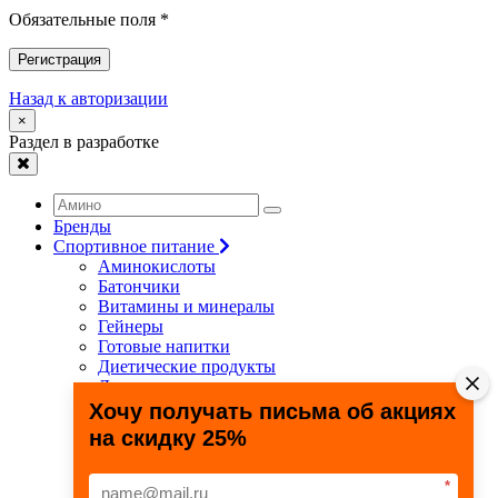
Обязательные поля *
Регистрация
Назад к авторизации
×
Раздел в разработке
Бренды
Спортивное питание
Аминокислоты
Батончики
Витамины и минералы
Гейнеры
Готовые напитки
Диетические продукты
Для связок и суставов
Жиросжигатели
Хочу получать письма об акциях
Здоровье и долголетие
на скидку 25%
Креатин
Протеины
Специальные препараты
*