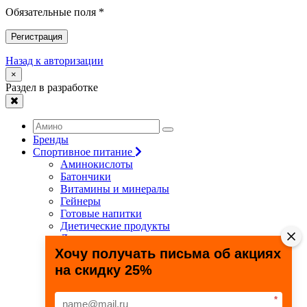
Обязательные поля *
Регистрация
Назад к авторизации
×
Раздел в разработке
Бренды
Спортивное питание
Аминокислоты
Батончики
Витамины и минералы
Гейнеры
Готовые напитки
Диетические продукты
Для связок и суставов
Жиросжигатели
Хочу получать письма об акциях
Здоровье и долголетие
на скидку 25%
Креатин
Протеины
Специальные препараты
*